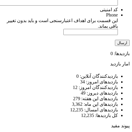
منیتی
Ph
قسمت برای اهداف اعتبارسنجی است و باید بدون تغییر
 بماند.
یدکنندگان آنلاین:
0
یدهای امروز:
34
یدکنندگان امروز:
12
یدهای دیروز:
49
یدهای این هفته:
279
یدهای این ماه:
3,362
یدهای امسال:
12,235
ازدیدها:
12,235