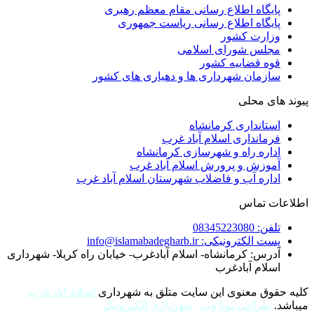
اه اطلاع رسانی مقام معظم رهبری
اه اطلاع رسانی ریاست جمهوری
رت کشور
س شورای اسلامی
قضاییه کشور
ان شهرداری ها و دهیاری های کشور
 محلی
نداری کرمانشاه
نداری اسلام آباد غرب
ه راه و شهرسازی کرمانشاه
ش و پرورش اسلام آباد غرب
ه آب و فاضلاب شهرستان اسلام آباد غرب
تماس
08345
ونیکی: info@islamabadegharb.ir
: کرمانشاه- اسلام آبادغرب- خیابان راه کربلا- شهرداری
م آبادغرب
 معنوی این سایت متلق به شهرداری
اسلام آباد غرب
احی پویا وب
|
شهرداری الکترونیک