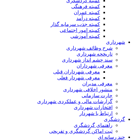
کمیته گردشگری
کمیته فرهنگی
کمیته عمران
کمیته درآمد
کمیته جذب سرمایه گذار
کمیته امور اجتماعی
کمیته آموزشی
داری
شرح وظائف شهرداری
تاریخچه شهرداری
سند چشم انداز شهرداری
معرفی شهرداران
معرفی شهرداران قبلی
معرفی شهردار فعلی
معرفی مدیران
منشور اخلاقی شهرداری
چارت سازمانی
گزارشات مالی و عملکردی شهرداری
افتخارات شهرداری
ارتباط با شهردار
شگری
راهنمای گردشگری
ثبت اماکن گردشگری و تفریحی
رسانه ای