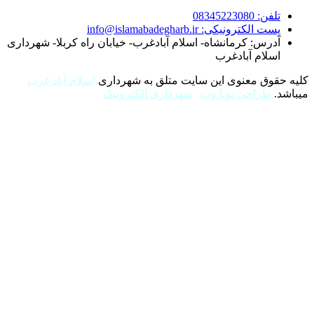
08345
ونیکی: info@islamabadegharb.ir
: کرمانشاه- اسلام آبادغرب- خیابان راه کربلا- شهرداری
م آبادغرب
 معنوی این سایت متلق به شهرداری
اسلام آباد غرب
احی پویا وب
|
شهرداری الکترونیک