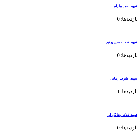
ام
ن پرنور
مانی
گل آور