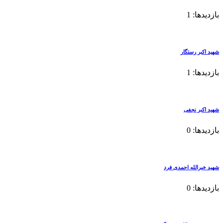
ار
ی
احمدی فرد