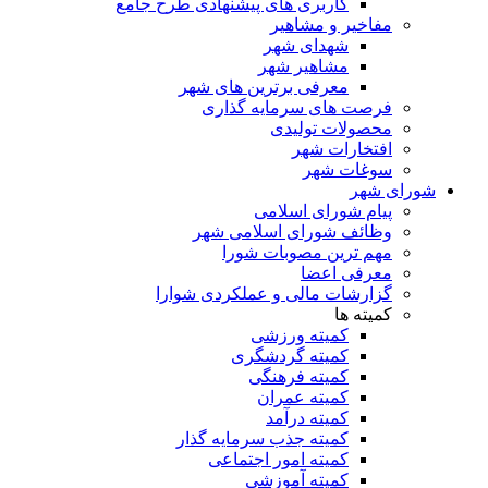
کاربری های پیشنهادی طرح جامع
مفاخیر و مشاهیر
شهدای شهر
مشاهیر شهر
معرفی برترین های شهر
فرصت های سرمایه گذاری
محصولات تولیدی
افتخارات شهر
سوغات شهر
ای شهر
پیام شورای اسلامی
وظائف شورای اسلامی شهر
مهم ترین مصوبات شورا
معرفی اعضا
گزارشات مالی و عملکردی شوارا
کمیته ها
کمیته ورزشی
کمیته گردشگری
کمیته فرهنگی
کمیته عمران
کمیته درآمد
کمیته جذب سرمایه گذار
کمیته امور اجتماعی
کمیته آموزشی