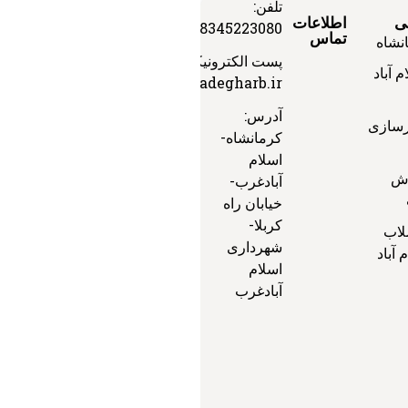
تلفن:
کلیه حقوق معنوی این سایت متلق ب
ی
اطلاعات
08345223080
تماس
نشاه
پست الکترونیکی:
 آباد
info@islamabadegharb.ir
آدرس:
هرسازی
کرمانشاه-
اسلام
رش
آبادغرب-
خیابان راه
کربلا-
لاب
شهرداری
آباد
اسلام
آبادغرب